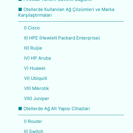
■ Otellerde Kullanılan Ağ Çözümleri ve Marka
Karşılaştırmaları
I) Cisco
II) HPE (Hewlett Packard Enterprise)
III) Ruijie
IV) HP Aruba
V) Huawei
VI) Ubiquiti
VII) Mikrotik
VIII) Juniper
■ Otellerde Ağ Alt Yapısı Cihazları
I) Router
II) Switch